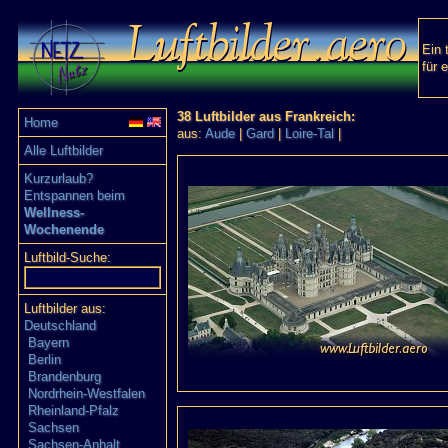
Ein 
für 
38 Luftbilder aus Frankreich:
Home
aus:
Aude
|
Gard
|
Loire-Tal
|
Alle Luftbilder
Kurzurlaub?
Entspannen beim
Wellness-
Wochenende
Luftbild-Suche:
Luftbilder aus:
Deutschland
Bayern
Berlin
Brandenburg
Nordrhein-Westfalen
Rheinland-Pfalz
Sachsen
Sachsen-Anhalt