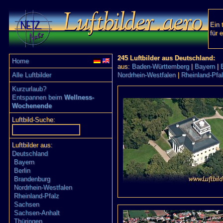
Ein 
für 
245 Luftbilder aus Deutschland:
Home
aus:
Baden-Württemberg
|
Bayern
|
Alle Luftbilder
Nordrhein-Westfalen
|
Rheinland-Pfa
Kurzurlaub?
Entspannen beim
Wellness-
Wochenende
Luftbild-Suche:
Luftbilder aus:
Deutschland
Bayern
Berlin
Brandenburg
Nordrhein-Westfalen
Rheinland-Pfalz
Sachsen
Sachsen-Anhalt
Thüringen