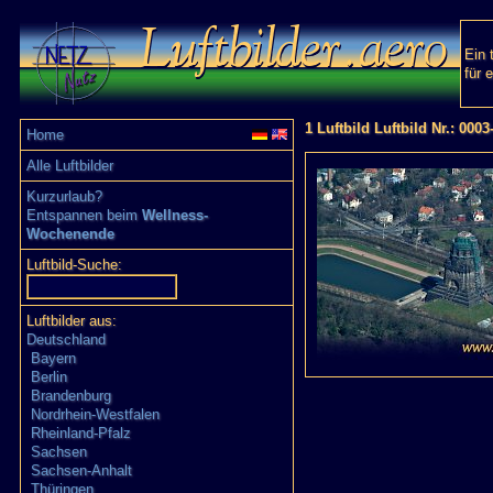
Ein 
für 
1 Luftbild Luftbild Nr.: 0003
Home
Alle Luftbilder
Kurzurlaub?
Entspannen beim
Wellness-
Wochenende
Luftbild-Suche:
Luftbilder aus:
Deutschland
Bayern
Berlin
Brandenburg
Nordrhein-Westfalen
Rheinland-Pfalz
Sachsen
Sachsen-Anhalt
Thüringen