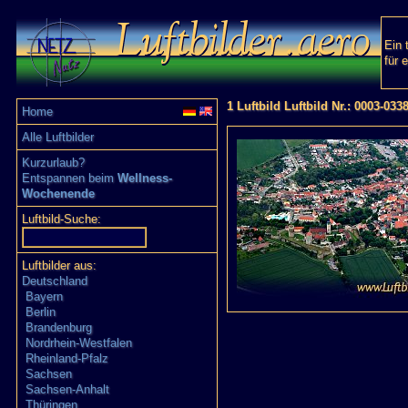
Ein 
für 
1 Luftbild Luftbild Nr.: 0003-033
Home
Alle Luftbilder
Kurzurlaub?
Entspannen beim
Wellness-
Wochenende
Luftbild-Suche:
Luftbilder aus:
Deutschland
Bayern
Berlin
Brandenburg
Nordrhein-Westfalen
Rheinland-Pfalz
Sachsen
Sachsen-Anhalt
Thüringen