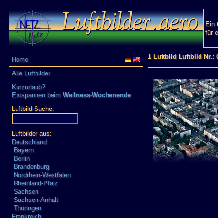
Ein 
für 
1 Luftbild Luftbild Nr.:
Home
Alle Luftbilder
Kurzurlaub?
Entspannen beim
Wellness-Wochenende
Luftbild-Suche:
Luftbilder aus:
Deutschland
Bayern
Berlin
Brandenburg
Nordrhein-Westfalen
Rheinland-Pfalz
Sachsen
Sachsen-Anhalt
Thüringen
Frankreich