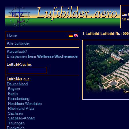
Ein 
für 
1 Luftbild Luftbild Nr.: 00
Home
Alle Luftbilder
Kurzurlaub?
Entspannen beim
Wellness-Wochenende
Luftbild-Suche:
Luftbilder aus:
Deutschland
Bayern
Berlin
Brandenburg
Nordrhein-Westfalen
Rheinland-Pfalz
Sachsen
Sachsen-Anhalt
Thüringen
Frankreich