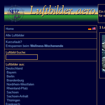
Ein 
für 
1 Lu
Home
Alle Luftbilder
Kurzurlaub?
Entspannen beim
Wellness-Wochenende
Luftbild-Suche:
Luftbilder aus:
Deutschland
Bayern
Berlin
Brandenburg
Nordrhein-Westfalen
Rheinland-Pfalz
Sachsen
Sachsen-Anhalt
Thüringen
Frankreich