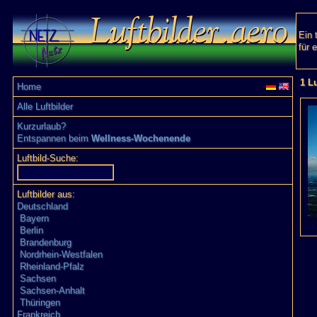
Ein 
für 
1 Lu
Home
Alle Luftbilder
Kurzurlaub?
Entspannen beim
Wellness-Wochenende
Luftbild-Suche:
Luftbilder aus:
Deutschland
Bayern
Berlin
Brandenburg
Nordrhein-Westfalen
Rheinland-Pfalz
Sachsen
Sachsen-Anhalt
Thüringen
Frankreich