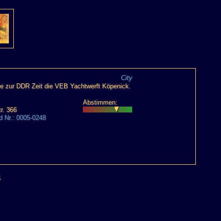
City
e zur DDR Zeit die VEB Yachtwerft Köpenick.
Abstimmen:
r. 366
ld Nr.: 0005-0248
1