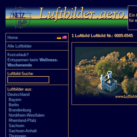
Ein 
für 
1 Luftbild Luftbild Nr.: 0005-0545
Home
Alle Luftbilder
Kurzurlaub?
Entspannen beim
Wellness-
Wochenende
Luftbild-Suche:
Luftbilder aus:
Deutschland
Bayern
Berlin
Brandenburg
Nordrhein-Westfalen
Rheinland-Pfalz
Sachsen
Sachsen-Anhalt
Thüringen