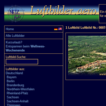
Ein 
für 
1 Luftbild Luftbild Nr.: 0007
Home
Alle Luftbilder
Kurzurlaub?
Entspannen beim
Wellness-
Wochenende
Luftbild-Suche:
Luftbilder aus:
Deutschland
Bayern
Berlin
Brandenburg
Nordrhein-Westfalen
Rheinland-Pfalz
Sachsen
Sachsen-Anhalt
Thüringen