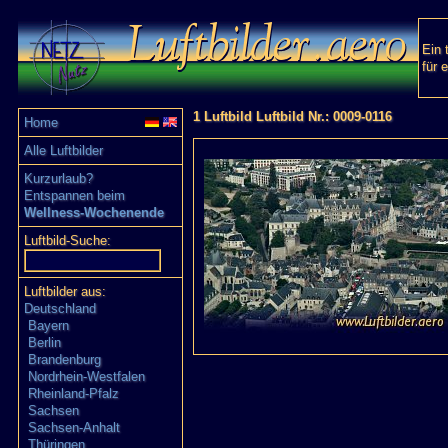
Ein 
für 
1 Luftbild Luftbild Nr.: 0009-0116
Home
Alle Luftbilder
Kurzurlaub?
Entspannen beim
Wellness-Wochenende
Luftbild-Suche:
Luftbilder aus:
Deutschland
Bayern
Berlin
Brandenburg
Nordrhein-Westfalen
Rheinland-Pfalz
Sachsen
Sachsen-Anhalt
Thüringen