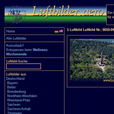
Ein 
für 
1 Luftbild Luftbild Nr.: 0010-0
Home
Alle Luftbilder
Kurzurlaub?
Entspannen beim
Wellness-
Wochenende
Luftbild-Suche:
Luftbilder aus:
Deutschland
Bayern
Berlin
Brandenburg
Nordrhein-Westfalen
Rheinland-Pfalz
Sachsen
Sachsen-Anhalt
Thüringen