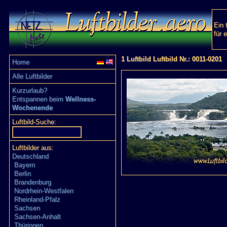
Ein 
für 
1 Luftbild Luftbild Nr.: 0011-0201
Home
Alle Luftbilder
Kurzurlaub?
Entspannen beim
Wellness-
Wochenende
Luftbild-Suche:
Luftbilder aus:
Deutschland
Bayern
Berlin
Brandenburg
Nordrhein-Westfalen
Rheinland-Pfalz
Sachsen
Sachsen-Anhalt
Thüringen