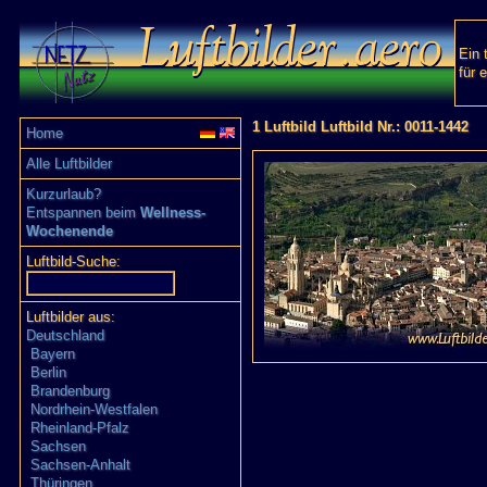
Ein 
für 
1 Luftbild Luftbild Nr.: 0011-1442
Home
Alle Luftbilder
Kurzurlaub?
Entspannen beim
Wellness-
Wochenende
Luftbild-Suche:
Luftbilder aus:
Deutschland
Bayern
Berlin
Brandenburg
Nordrhein-Westfalen
Rheinland-Pfalz
Sachsen
Sachsen-Anhalt
Thüringen