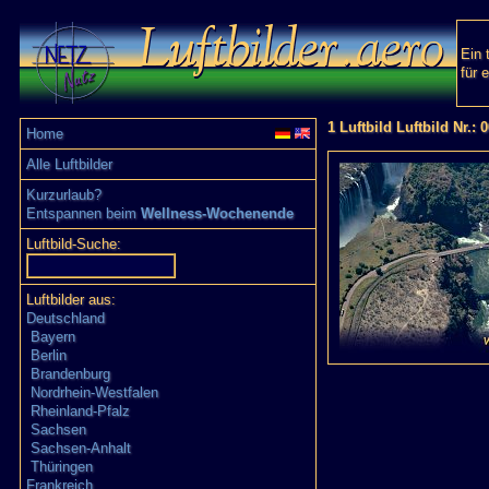
Ein 
für 
1 Luftbild Luftbild Nr.: 
Home
Alle Luftbilder
Kurzurlaub?
Entspannen beim
Wellness-Wochenende
Luftbild-Suche:
Luftbilder aus:
Deutschland
Bayern
Berlin
Brandenburg
Nordrhein-Westfalen
Rheinland-Pfalz
Sachsen
Sachsen-Anhalt
Thüringen
Frankreich