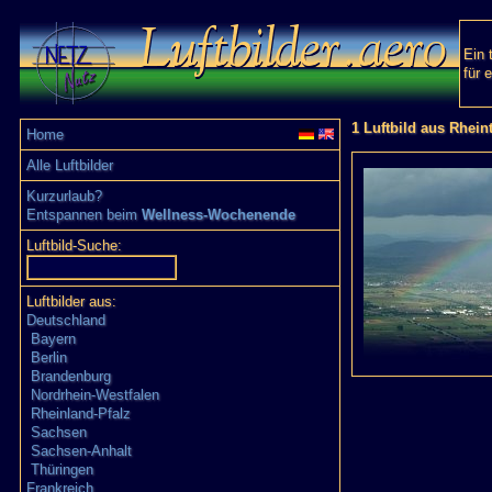
Ein 
für 
1 Luftbild aus Rheint
Home
Alle Luftbilder
Kurzurlaub?
Entspannen beim
Wellness-Wochenende
Luftbild-Suche:
Luftbilder aus:
Deutschland
Bayern
Berlin
Brandenburg
Nordrhein-Westfalen
Rheinland-Pfalz
Sachsen
Sachsen-Anhalt
Thüringen
Frankreich