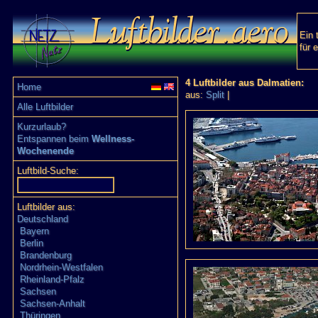
Ein 
für 
4 Luftbilder aus Dalmatien:
Home
aus:
Split
|
Alle Luftbilder
Kurzurlaub?
Entspannen beim
Wellness-
Wochenende
Luftbild-Suche:
Luftbilder aus:
Deutschland
Bayern
Berlin
Brandenburg
Nordrhein-Westfalen
Rheinland-Pfalz
Sachsen
Sachsen-Anhalt
Thüringen