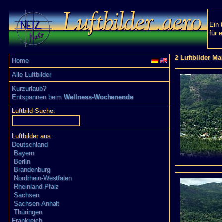
Ein 
für 
2 Luftbilder M
Home
Alle Luftbilder
Kurzurlaub?
Entspannen beim
Wellness-Wochenende
Luftbild-Suche:
Luftbilder aus:
Deutschland
Bayern
Berlin
Brandenburg
Nordrhein-Westfalen
Rheinland-Pfalz
Sachsen
Sachsen-Anhalt
Thüringen
Frankreich