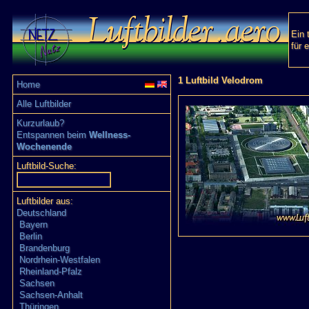
Ein 
für 
1 Luftbild Velodrom
Home
Alle Luftbilder
Kurzurlaub?
Entspannen beim
Wellness-
Wochenende
Luftbild-Suche:
Luftbilder aus:
Deutschland
Bayern
Berlin
Brandenburg
Nordrhein-Westfalen
Rheinland-Pfalz
Sachsen
Sachsen-Anhalt
Thüringen