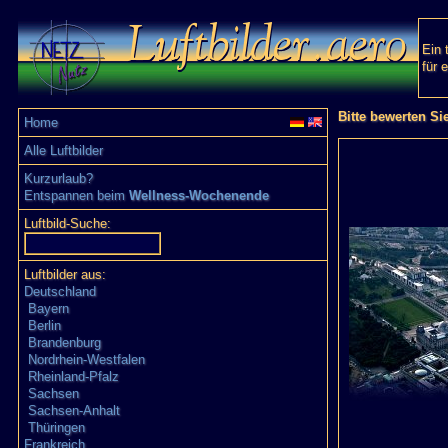
Ein 
für 
Bitte bewerten Si
Home
Alle Luftbilder
Kurzurlaub?
Entspannen beim
Wellness-Wochenende
Luftbild-Suche:
Luftbilder aus:
Deutschland
Bayern
Berlin
Brandenburg
Nordrhein-Westfalen
Rheinland-Pfalz
Sachsen
Sachsen-Anhalt
Thüringen
Frankreich