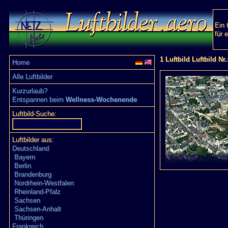
Ein 
für 
1 Luftbild Luftbild Nr
Home
Alle Luftbilder
Kurzurlaub?
Entspannen beim
Wellness-Wochenende
Luftbild-Suche:
Luftbilder aus:
Deutschland
Bayern
Berlin
Brandenburg
Nordrhein-Westfalen
Rheinland-Pfalz
Sachsen
Sachsen-Anhalt
Thüringen
Frankreich