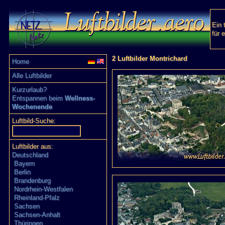
Ein 
für 
2 Luftbilder Montrichard
Home
Alle Luftbilder
Kurzurlaub?
Entspannen beim
Wellness-
Wochenende
Luftbild-Suche:
Luftbilder aus:
Deutschland
Bayern
Berlin
Brandenburg
Nordrhein-Westfalen
Rheinland-Pfalz
Sachsen
Sachsen-Anhalt
Thüringen